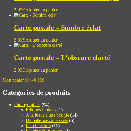
2,00
€
Ajouter au panier
Carte postale – Sombre éclat
2,00
€
Ajouter au panier
Carte postale – L’obscure clarté
2,00
€
Ajouter au panier
Mon panier (0) -
0,00
€
Catégories de produits
Photographies
(94)
Éditions limitées
(1)
À la lueur d'une bougie
(14)
De ballerines à baskets
(6)
L'architecture
(16)
L'atelier du forgeron
(14)